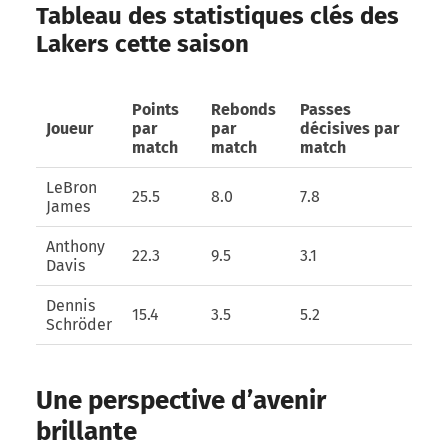
Tableau des statistiques clés des
Lakers cette saison
Points
Rebonds
Passes
Joueur
par
par
décisives par
match
match
match
LeBron
25.5
8.0
7.8
James
Anthony
22.3
9.5
3.1
Davis
Dennis
15.4
3.5
5.2
Schröder
Une perspective d’avenir
brillante