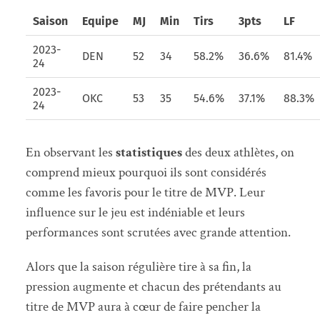
Saison
Equipe
MJ
Min
Tirs
3pts
LF
2023-
DEN
52
34
58.2%
36.6%
81.4%
24
2023-
OKC
53
35
54.6%
37.1%
88.3%
24
En observant les
statistiques
des deux athlètes, on
comprend mieux pourquoi ils sont considérés
comme les favoris pour le titre de MVP. Leur
influence sur le jeu est indéniable et leurs
performances sont scrutées avec grande attention.
Alors que la saison régulière tire à sa fin, la
pression augmente et chacun des prétendants au
titre de MVP aura à cœur de faire pencher la